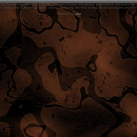
got fenntart magának honlapja bármely részének bármilyen másolásával, terjesztésével, elektronikus tárol
r. Ferenc Kocsis reserves all rights, copying, distributing, electronic storing, and processing any part of t
'interfectus' by
jalist