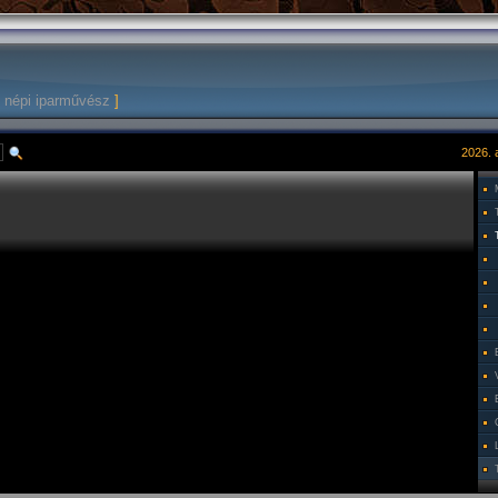
 népi iparművész
]
2026. 
T