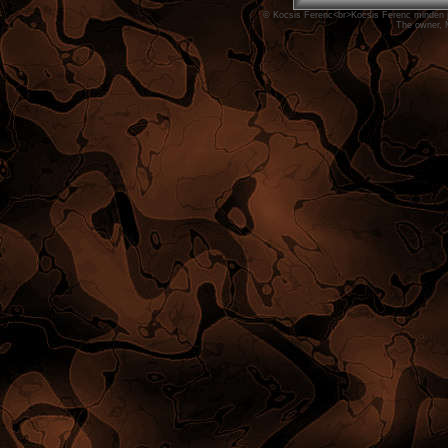
© Kocsis Ferenc<br>Kocsis Ferenc minden jo
The owner, M