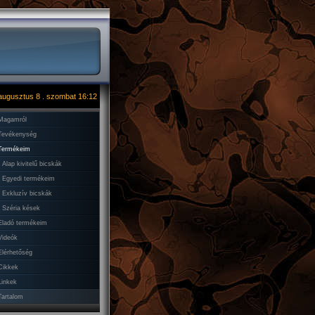
augusztus 8 . szombat 16:12
Magamról
Tevékenység
ermékeim
Alap kivitelű bicskák
Egyedi termékeim
Exkluzív bicskák
Széria kések
Eladó termékeim
Videók
Elérhetőség
Cikkek
Linkek
Tartalom