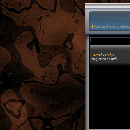
[
Kocsis Ferenc késes
Szerzők listája
még nincs szerző