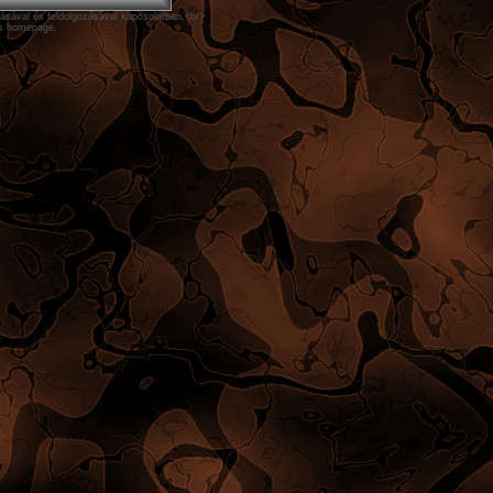
ásával és feldolgozásával kapcsolatban.<br>
his homepage.